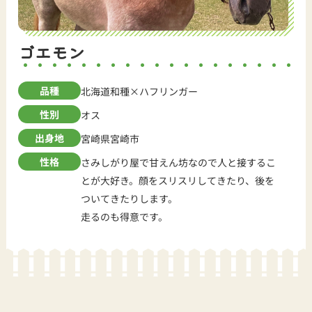
ゴエモン
品種
北海道和種×ハフリンガー
性別
オス
出身地
宮崎県宮崎市
性格
さみしがり屋で甘えん坊なので人と接するこ
とが大好き。顔をスリスリしてきたり、後を
ついてきたりします。
走るのも得意です。