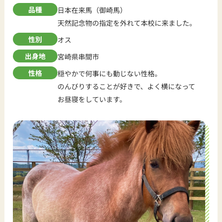
品種
日本在来馬（御崎馬）
天然記念物の指定を外れて本校に来ました。
性別
オス
出身地
宮崎県串間市
性格
穏やかで何事にも動じない性格。
のんびりすることが好きで、よく横になって
お昼寝をしています。