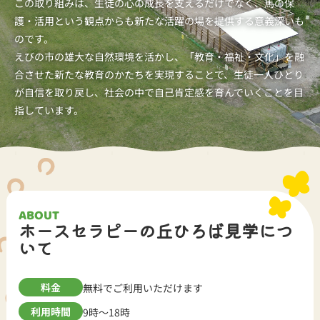
この取り組みは、生徒の心の成長を支えるだけでなく、馬の保
護・活用という観点からも新たな活躍の場を提供する意義深いも
のです。
えびの市の雄大な自然環境を活かし、「教育・福祉・文化」を融
合させた新たな教育のかたちを実現することで、生徒一人ひとり
が自信を取り戻し、社会の中で自己肯定感を育んでいくことを目
指しています。
ABOUT
ホースセラピーの丘ひろば見学につ
いて
料金
無料でご利用いただけます
利用時間
9時～18時